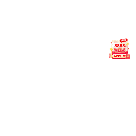
6月26日法国vs挪威下半场走势
在世界杯的舞台上，每一场比赛都可能成为传奇的
注脚。如果我们将时...
2026-07-22
丹麦意大利中场失控 欧洲杯半决赛全场
欧洲杯半决赛的舞台上，丹麦与意大利的碰撞本应