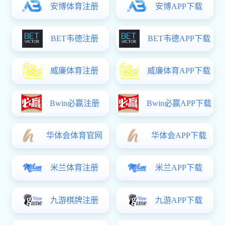
诡异弧线，绕过拜仁门将诺伊尔的指尖，直挂
球门死角！全场瞬间沸腾，这记凌空世界波不
仅技惊四座，更让洛杉矶银河率先打破僵局。
进球的正是银河队本赛季状态火热的攻击手，
他用一脚足以载入美职联赛史的射门，宣告了
复仇计划的正式启动。
失球后的拜仁显然有些措手不及，他们试图加
大进攻力度，但洛杉矶银河的防守体系异常稳
固。后防核心与门将多次化解险情，让拜仁的
射门一次次无功而返。下半场，拜仁换上穆勒
和科曼，企图通过边路突破制造杀机。然而，
美职联球队的体能优势在此刻显现无疑，银河
队全场高位逼抢，让拜仁球员难以从容出球。
第72分钟，银河队再次打出精妙配合，中场球
员送出一记手术刀般的直塞，前锋插入禁区后
冷静推射远角，将比分扩大为2比0。这一球彻
底击碎了拜仁反扑的幻想，也彰显了洛杉矶银
河在战术执行力上的巨大进步。尽管补时阶段