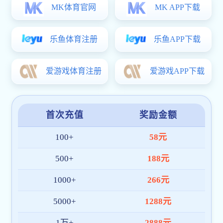
拜仁由萨内扳回一城，但最终银河队还是以2
比1的比分，在主场完美复仇，让这场美职联
对决成为焦点。
这场胜利的意义远不止于三分。对于洛杉矶银
河而言，复仇成功不仅证明了他们在美职联赛
场上的竞争力，更展示了球队在面对欧洲顶级
豪门时敢于拼搏的精神。那记凌空世界波，成
为赛后各大体育媒体争相报道的焦点，无数球
迷在社交平台反复回放这一瞬间。有评论指
出，洛杉矶银河在本场比赛中展现出的战术纪
律性与球员个人能力，已经完全具备与欧洲二
线强队抗衡的实力。而拜仁慕尼黑则暴露出在
客战高强度逼抢下的应对不足，这或许能为他
们后续的欧战征程敲响警钟。
从更宏观的视角来看，这场比赛是美职联与欧
洲足球交流的一个缩影。近年来，随着贝克汉
姆、伊布、梅西等球星陆续加盟，美职联的竞