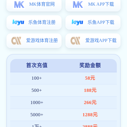
册的预习，更成了生态地理与人体工程的跨界
实验。努萨的每一粒沙、每一阵风，都可能成
为防守者无声的帮凶。
谈到具体的对位模型，必须正视一股反叛力量
——防守型中场的回撤化浪潮。未来的后腰将
不再是单纯的屏障，他们是防线的动态翻译
官，负责将前锋的意图转换为后卫能读懂的语
言。在努萨2026对位防守前瞻中，我们预测将
出现更多“四后卫+一自由人”的流体结构。中卫
会被允许突然前插至中场打断传球线路，而边
卫则需要像壁虎一样吸附在对手边锋的阴影
里。这种防守的流动性，让对位防守变成了充
满化学反应的混沌系统。一个成功的防守组
合，需要像量子纠缠一样同步——一人启动，
众人即生感应。这种防守的半神化，或许正是
现代足球对抗功利进攻的最美献祭。
最后，我们必须承认，对位防守前瞻的真正价