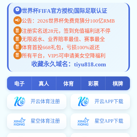
对于任何一支崇尚快速转换的球队而言，边锋
内切后的直塞能力是撕开密集防线的核心武
器。阿丁格拉以其惊人的爆发力和细腻的脚下
技术闻名，他在左路的频繁内切往往能吸引两
到三名防守球员的包夹。然而，厄瓜多尔队的
防守体系并非等闲之辈。他们的后防线由经验
丰富的老将与天赋异禀的新星组成，整体移动
迅速且协同补位意识极强。这便意味着，阿丁
格拉想要送出清晰的直塞，必须在极短的时间
内完成对防守站位、队友跑位以及门将出击范
围的综合判断。若直塞时机稍有犹豫，或是线
路选择过于单一，皮球便极有可能被厄瓜多尔
中卫精准拦截。因此，本场比赛阿丁格拉直塞
线路的清晰度，本质上是其个人爆发力与团队
战术执行力的双重对决。
从战术板上的推演来看，阿丁格拉的直塞线路
主要可以分为三种形态。第一种是经典的边路