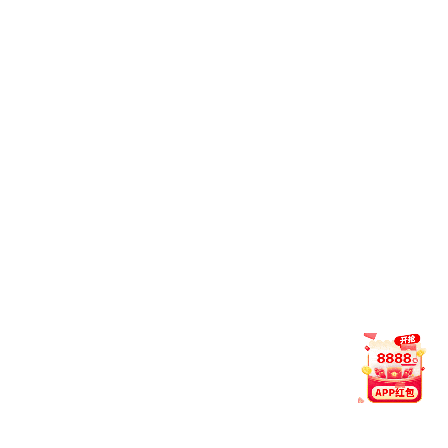
乌兹别克斯坦对葡萄牙K组裁判尺度
在卡塔尔世界杯的聚光灯下，一场看似普通的H组小
组赛——葡萄牙对...
2026-06-25
哈梅斯面对葡萄牙防线能否破解密集防守