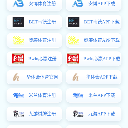
突破后倒三角回敲，这种线路看似简单，却对
起脚时机要求极高。厄瓜多尔的后腰球员通常
会回撤保护禁区弧顶，若阿丁格拉选择将球倒
三角传向点球点附近，需要确保接应队友拥有
足够的射门空间。第二种则是更具冒险性的纵
向直塞。当阿丁格拉利用速度生吃边后卫，并
吸引到中后卫的上抢时，他身后会出现一条通
往禁区的直线通道。此时若前锋斜插跑位精
准，一记贴地直塞便能直接撕裂厄瓜多尔整条
防线。然而，厄瓜多尔的防守纪律性往往会在
这一瞬间显得尤为致命，他们的中后卫会保持
两条线之间的距离，让这一道直塞线路在形成
前便已变得模糊不清。第三种则是一种更具创
造力的外脚背搓传，绕过防守球员的身后，这
种传球线路清晰与否，高度依赖球员在高速奔
跑中的身体平衡与脚法控制。阿丁格拉近期在
训练中展现出的精湛技巧，让人对他能否在重
压下施展此类传球充满期待。