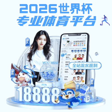
星空体育
· 观赛体验
2024 用户...
为热爱加冕...
自动或手动夜...
体育新闻
胸前广告
女足发展日
阿丁格拉面对厄瓜多尔防线直塞线路是否清
晰前瞻解读
世界杯的舞台上，每一次传球都是对战术智慧
的终极检验。当阿丁格拉这位才华横溢的边路
突击手，面对厄瓜多尔那条以纪律和硬度著称
的钢铁防线时，他所要传递的，不仅仅是一颗
皮球，更是一道决定比赛走向的生死谜题。直
塞，这柄足球场上最锋利的战术匕首，其线路
是否清晰，将直接决定进攻的成败。本文将深
度前瞻，解析阿丁格拉在面对南美劲旅时，其
传球视野与执行力的关键博弈。