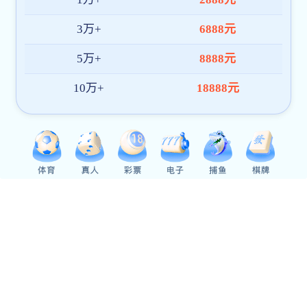
板印象。从战术价值看，哈弗茨的崛起，直接
解决了德国近年来的“9号位之殇”。自克洛泽退
役后，无论是维尔纳的飞盘式踢法，还是菲尔
克鲁格的站桩中锋战术，都未能完美融入球队
的灵动体系。而哈弗茨这种“伪中锋”的踢法，
恰似一股清流——凭借身高腿长优势争夺高空
球，同时还能像b2b中场一样回撤组织。这种
多面手属性，让德国队的进攻层次瞬间丰富起
来。甚至可以说，针对厄瓜多尔这场比赛的看
点梳理，其核心价值在于体育界得以重新审视
一种理念：真正的门前终结，不再仅仅是蛮力
和速度的较量，更是智慧与冷静的艺术。
从战术布局到心理博弈，哈弗茨用一场近乎完
美的个人秀，为德国队的世界杯蓝图增添了浓
墨重彩的一笔。他的存在，不仅让球队在攻坚
拔寨时多了一把利器，更让那些质疑“德系前锋
后继无人”的声音暂时哑火。当然，真正的考验
还在强敌环伺的正赛，厄瓜多尔只是一块试金