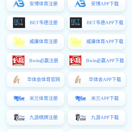
更是顶级射手与生俱来的嗅觉。如果我们进一
步看点梳理，会发现这种“非典型中锋”的踢
法，恰好撕开了厄瓜多尔人盯人防守的漏洞。
他并不需要持续的身体对抗，而是利用对空间
的理解完成致命一击，这种门前终结方式，正
是当下德国队在面对密集防守时所稀缺的宝贵
财富。
如果说第一个进球展现了哈弗茨的“灵性”，那
么下半场他的表现则体现了“杀手”本色。在一
次快速反击中，穆西亚拉的中路突破吸引了三
名防守球员，此时哈弗茨并未选择盲目前插禁
区，而是机智地放慢脚步，突然横向扯动到弧
顶右侧。当穆西亚拉送出斜塞，哈弗茨迎球拔
脚怒射，皮球贴着草皮窜入死角。这一粒进球
再次证明，哈弗茨的终结能力并非依赖绝对速
度或力量，而是建立在对防守球员重心的阅读
之上。面对厄瓜多尔这种身体素质出众、防守
极具侵略性的球队，德国队过去常因中场传控