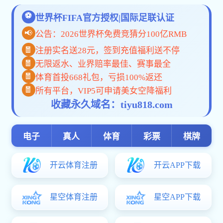
结乏力”这一长期困扰球队的顽疾，提供了全新
的解题思路？本文将深入剖析哈弗茨在比赛中
的关键跑位与射门选择，探讨其足球风格如何
为德国队的进攻体系注入稀缺的“终结者”基
因，进而带你领略这场战术博弈背后，一个天
才如何用实力“终结”争议。
比赛伊始，德国队的中场传导依旧行云流水，
但面对厄瓜多尔铁桶般的防守阵型，频繁的倒
脚似乎陷入了“雷声大雨点小”的怪圈。此时，
哈弗茨的存在如同暗夜中的一把匕首。他并不
拘泥于传统的9号位肉搏，而是频繁游弋于厄
瓜多尔后腰与中后卫之间的真空地带。这种“幽
灵跑位”在第35分钟终于收获回报——当德国
队左路送出低平传中，皮球穿越数名防守球员
的腿尖，只见一道白色身影鬼魅般出现在小禁
区边缘，不做丝毫调整，迎球便是果断推射远
角。这一连串动作行云流水，从启动、抢占身
位到完成射门，哈弗茨展现的已不仅是天赋，