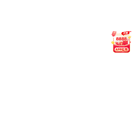
哈梅斯面对葡萄牙防线能否破解密集防守
在世界杯的舞台上，每一次巨星与铁壁的碰撞都足
以点燃全球球迷的激...
2026-07-08
6月26日法国vs挪威下半场走势
在世界杯的舞台上，每一场比赛都可能成为传奇的
注脚。如果我们将时...