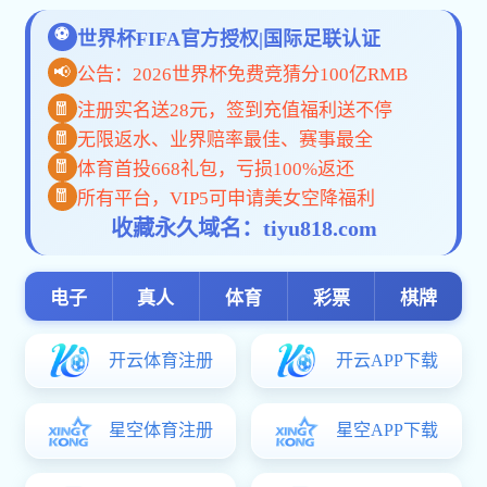
悬崖边上的心跳，牵动着无数球迷和投资者的
神经。
杜肯斯纳宗，这个名字本身就带着一种不
可预知的魔力。他在中前场的活动范围极大，
无论是作为影锋在禁区弧顶策应，还是回撤到
中场拿球组织，他总能在看似密不透风的防守
中找到那一线生机。然而，苏格兰防线绝非等
闲之辈。由英超和英冠联赛精英组成的后防体
系，强调的不仅是个人身体对抗的硬度，更是
整体防线的协同移动与区域保护。杜肯斯纳宗
想要带动球队的进攻节奏，首先需要面对的是
苏格兰中卫组合极具侵略性的上抢以及边后卫
的快速回防。他能否用精准的横向转移球来调
度对方防线？这将是决定他本场比赛踢得是否
“舒服”的关键。从进攻节奏的层面看，杜肯斯
纳宗更倾向于快节奏的一脚出球和突然性的变
向加速，而苏格兰人显然更善于在慢节奏中寻
找断球机会，这种节奏上的博弈，恰恰是盘口