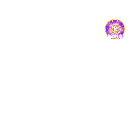
加贝特面对埃及防线能否带动进攻节奏战
在世界杯的赛场上，每一场焦点对决都不仅仅是技
战术的较量，更是球星...
2026-07-03